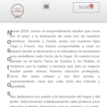
Ir
Menu
0
Cart
al
$
0,00
contenido
N
Desde 2019, somos un emprendimiento familiar que crece
con el amor y la dedicación de cada uno de nuestros
o
miembros. Germán y Cecilia, juntos con nuestros hijos
Tiago y Franco, nos hemos comprometido a crear un
s
espacio donde la decoración y la naturaleza se encuentren
para embellecer cada rincón de tu hogar. En nuestro local,
o
ubicado en el barrio Tierra de Sueños 1, en Roldán, te
t
recibimos con la calidez y cercanía que solo un negocio
familiar puede ofrecer. Nuestra ubicación privilegiada,
r
cerca del casco urbano y con fácil acceso y
estacionamiento, hace que cada visita sea cómoda y
o
agradable.
s
Nos dedicamos con pasión a la decoración del hogar y del
jardín, seleccionando cuidadosamente cada producto para
ofrecerte múltiples alternativas que se adapten a tu estilo.