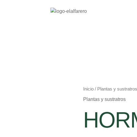
HORMI
Inicio
/
Plantas y sustratro
STOP
Plantas y sustratros
BARRERA
ANTI
HORM
HORMIGA
cantidad