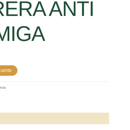
ERA ANTI
MIGA
arrito
tros