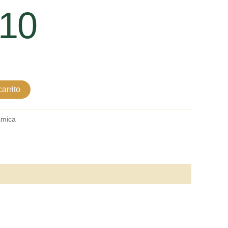
10
arrito
amica