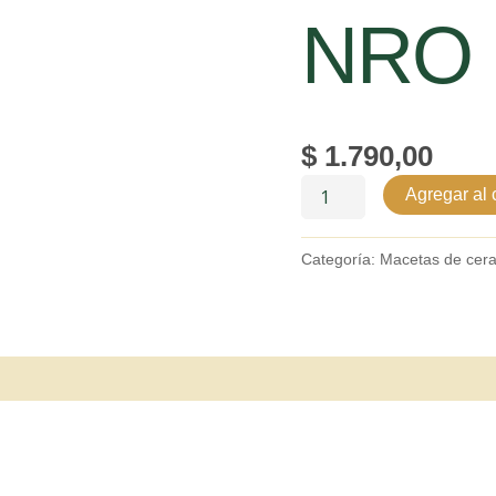
NRO 
$
1.790,00
Agregar al c
Categoría:
Macetas de cer