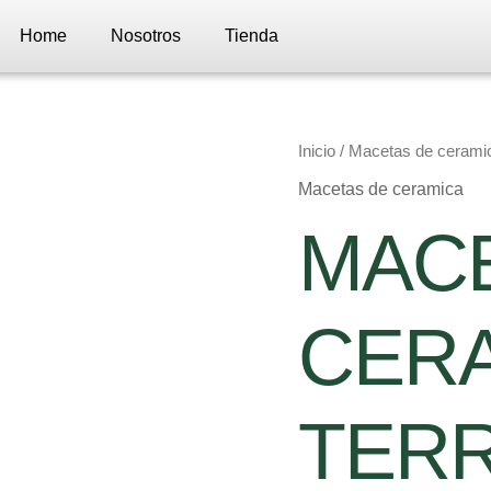
Home
Nosotros
Tienda
MACETA
Inicio
/
Macetas de cerami
CERAMICA
Macetas de ceramica
TERRACOTA
NRO
MAC
10
cantidad
CER
TER