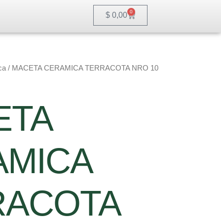
0
Cart
$
0,00
ca
/ MACETA CERAMICA TERRACOTA NRO 10
ETA
AMICA
RACOTA