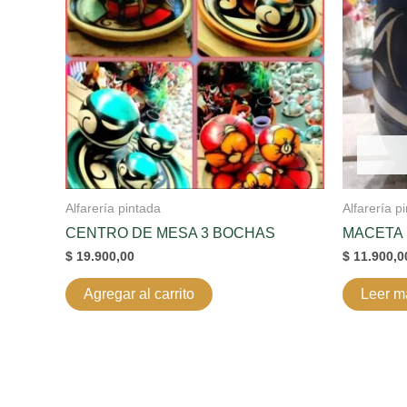
Alfarería pintada
Alfarería p
CENTRO DE MESA 3 BOCHAS
MACETA 
$
19.900,00
$
11.900,0
Agregar al carrito
Leer m