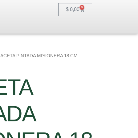
0
Cart
$
0,00
MACETA PINTADA MISIONERA 18 CM
ETA
ADA