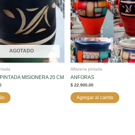
AGOTADO
intada
Alfarería pintada
PINTADA MISIONERA 20 CM
ANFORAS
0
$
22.900,00
ás
Agregar al carrito