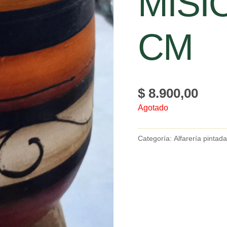
MISI
CM
$
8.900,00
Agotado
Categoría:
Alfarería pintada