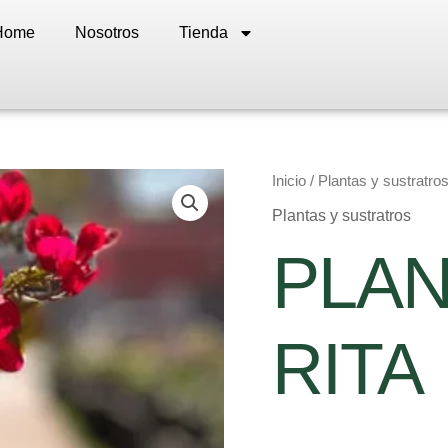
Home
Nosotros
Tienda
PLANTA
Inicio
/
Plantas y sustratro
SANTA
Plantas y sustratros
RITA
cantidad
PLAN
RITA