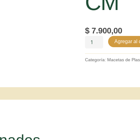
CM
$
7.900,00
Agregar al c
Categoría:
Macetas de Plas