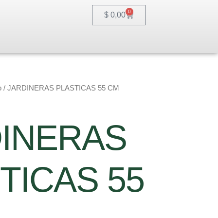
0
Cart
$
0,00
o
/ JARDINERAS PLASTICAS 55 CM
INERAS
TICAS 55