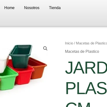
Home
Nosotros
Tienda
JARDINERAS
Inicio
/
Macetas de Plastic
PLASTICAS
Macetas de Plastico
55
CM
JARD
cantidad
PLAS