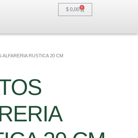
0
Cart
$
0,00
S ALFARERIA RUSTICA 20 CM
ATOS
RERIA