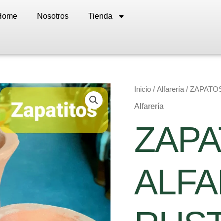
Home
Nosotros
Tienda
ZAPATOS
Inicio
/
Alfarería
/ ZAPATO
ALFARERIA
Alfarería
RUSTICA
20
ZAP
CM
cantidad
ALFA