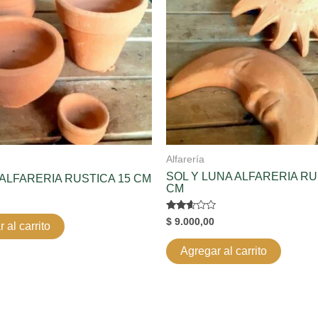
Alfarería
SOL Y LUNA ALFARERIA RU
ALFARERIA RUSTICA 15 CM
CM
Valorado
$
9.000,00
 al carrito
en
2.50
de 5
Agregar al carrito